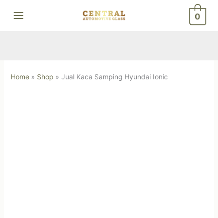
Skip
0
to
content
Home
»
Shop
»
Jual Kaca Samping Hyundai Ionic