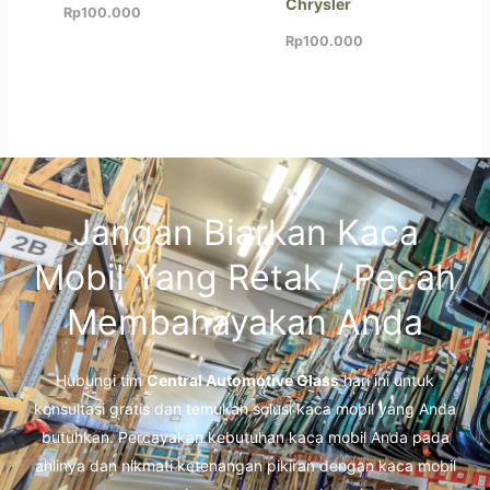
Chrysler
Rp
100.000
Rp
100.000
Jangan Biarkan Kaca
Mobil Yang Retak / Pecah
Membahayakan Anda
Hubungi tim
Central Automotive Glass
hari ini untuk
konsultasi gratis dan temukan solusi kaca mobil yang Anda
butuhkan. Percayakan kebutuhan kaca mobil Anda pada
ahlinya dan nikmati ketenangan pikiran dengan kaca mobil