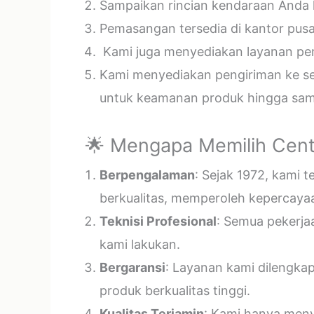
Sampaikan rincian kendaraan Anda k
Pemasangan tersedia di kantor pusa
Kami juga menyediakan layanan pema
Kami menyediakan pengiriman ke sel
untuk keamanan produk hingga samp
🌟 Mengapa Memilih Cent
Berpengalaman
: Sejak 1972, kami 
berkualitas, memperoleh kepercayaa
Teknisi Profesional
: Semua pekerja
kami lakukan.
Bergaransi
: Layanan kami dilengka
produk berkualitas tinggi.
Kualitas Terjamin
: Kami hanya menye