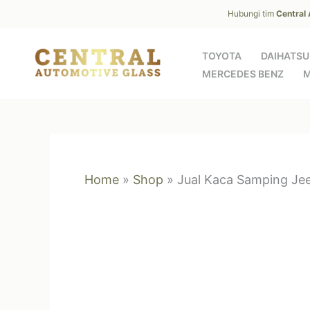
Skip
Hubungi tim
Central
to
content
TOYOTA
DAIHATSU
MERCEDES BENZ
M
Home
»
Shop
»
Jual Kaca Samping J