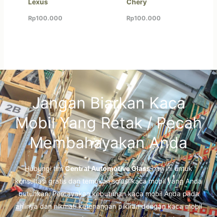
Lexus
Chery
Rp
100.000
Rp
100.000
Jangan Biarkan Kaca
Mobil Yang Retak / Pecah
Membahayakan Anda
Hubungi tim
Central Automotive Glass
hari ini untuk
konsultasi gratis dan temukan solusi kaca mobil yang Anda
butuhkan. Percayakan kebutuhan kaca mobil Anda pada
ahlinya dan nikmati ketenangan pikiran dengan kaca mobil