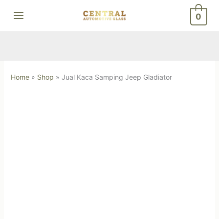
Skip
0
to
content
Home
»
Shop
»
Jual Kaca Samping Jeep Gladiator