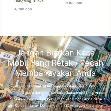
Dongfeng Trucks
Rp
100.000
Rp
100.000
Jangan Biarkan Kaca
Mobil Yang Retak / Pecah
Membahayakan Anda
Hubungi tim
Central Automotive Glass
hari ini untuk
konsultasi gratis dan temukan solusi kaca mobil yang Anda
butuhkan. Percayakan kebutuhan kaca mobil Anda pada
ahlinya dan nikmati ketenangan pikiran dengan kaca mobil