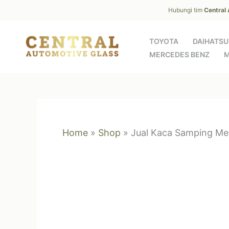
Skip
Hubungi tim
Central
to
content
TOYOTA
DAIHATSU
MERCEDES BENZ
M
Home
»
Shop
»
Jual Kaca Samping Me