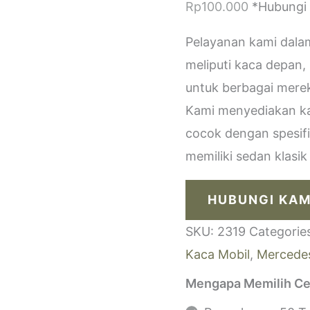
Rp
100.000
*Hubungi
Pelayanan kami dala
meliputi kaca depan,
untuk berbagai merek
Kami menyediakan kac
cocok dengan spesif
memiliki sedan klasi
HUBUNGI KAM
SKU:
2319
Categorie
Kaca Mobil
,
Mercede
Mengapa Memilih Ce