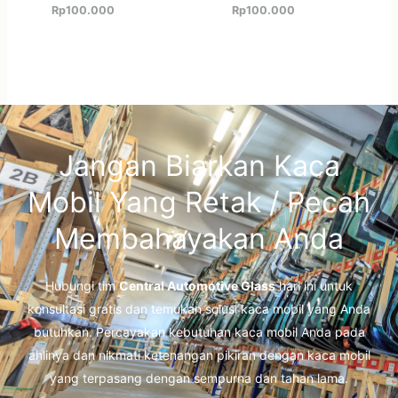
Rp
100.000
Rp
100.000
Jangan Biarkan Kaca
Mobil Yang Retak / Pecah
Membahayakan Anda
Hubungi tim
Central Automotive Glass
hari ini untuk
konsultasi gratis dan temukan solusi kaca mobil yang Anda
butuhkan. Percayakan kebutuhan kaca mobil Anda pada
ahlinya dan nikmati ketenangan pikiran dengan kaca mobil
yang terpasang dengan sempurna dan tahan lama.