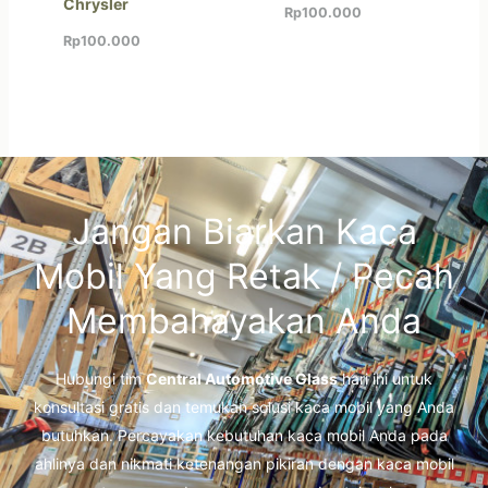
Chrysler
Rp
100.000
Rp
100.000
Jangan Biarkan Kaca
Mobil Yang Retak / Pecah
Membahayakan Anda
Hubungi tim
Central Automotive Glass
hari ini untuk
konsultasi gratis dan temukan solusi kaca mobil yang Anda
butuhkan. Percayakan kebutuhan kaca mobil Anda pada
ahlinya dan nikmati ketenangan pikiran dengan kaca mobil