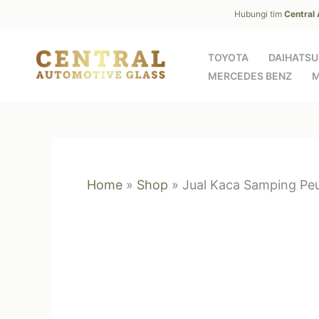
Skip
Hubungi tim
Central
to
content
TOYOTA
DAIHATSU
MERCEDES BENZ
M
Home
»
Shop
»
Jual Kaca Samping Pe