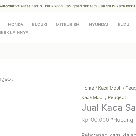
 Automotive Glass
hari ini untuk konsultasi gratis dan temukan solusi kaca mobi
HONDA
SUZUKI
MITSUBISHI
HYUNDAI
ISUZU
ERK LAINNYA
ugeot
Home
/
Kaca Mobil
/
Peug
,
Kaca Mobil
Peugeot
Jual Kaca S
Rp
100.000
*Hubungi
Pelayanan kami dala