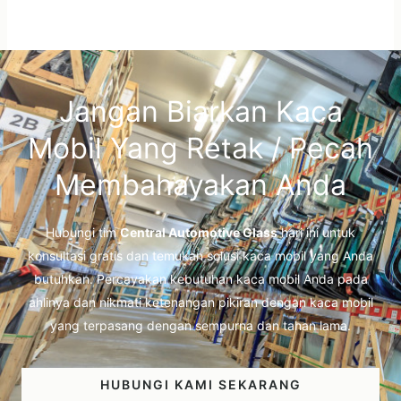
Jangan Biarkan Kaca
Mobil Yang Retak / Pecah
Membahayakan Anda
Hubungi tim
Central Automotive Glass
hari ini untuk
konsultasi gratis dan temukan solusi kaca mobil yang Anda
butuhkan. Percayakan kebutuhan kaca mobil Anda pada
ahlinya dan nikmati ketenangan pikiran dengan kaca mobil
yang terpasang dengan sempurna dan tahan lama.
HUBUNGI KAMI SEKARANG