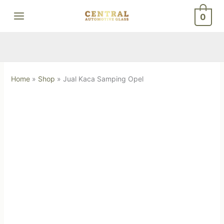
Skip
0
to
content
Home
»
Shop
»
Jual Kaca Samping Opel