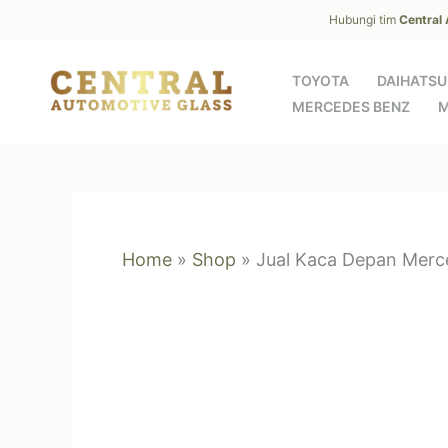
Skip
Hubungi tim
Central
to
content
TOYOTA
DAIHATSU
MERCEDES BENZ
M
Home
»
Shop
»
Jual Kaca Depan Mer