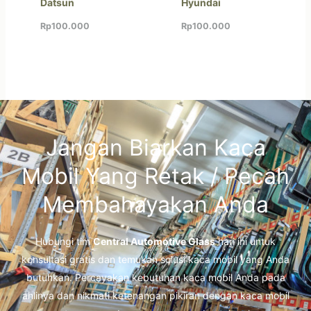
Datsun
Hyundai
Rp
100.000
Rp
100.000
Jangan Biarkan Kaca
Mobil Yang Retak / Pecah
Membahayakan Anda
Hubungi tim
Central Automotive Glass
hari ini untuk
konsultasi gratis dan temukan solusi kaca mobil yang Anda
butuhkan. Percayakan kebutuhan kaca mobil Anda pada
ahlinya dan nikmati ketenangan pikiran dengan kaca mobil