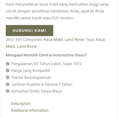
Kami menyediakan kaca mobil yang berkualitas tinggi yang
cocok dengan spesifikasi kendaraan Anda, apakah Anda
memiliki sedan klasik atau SUV modern.
HUBUNGI KAMI
SKU:
441
Categories:
Kaca Mobil
,
Land Rover
Tags:
Kaca
Mobil
,
Land Rover
Mengapa Memilih Central Automotive Glass?
Pengalaman 50 Tahun Lebih, Sejak 1972
Harga yang Kompetitif
Teknisi Berpengalaman
Jaminan Kualitas & Garansi 1 Tahun
Konsultasi Gratis Tanpa Biaya
Description
Additional information