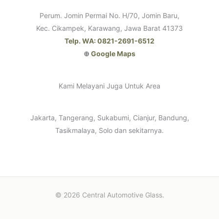
Perum. Jomin Permai No. H/70, Jomin Baru,
Kec. Cikampek, Karawang, Jawa Barat 41373
Telp. WA: 0821-2691-6512
⊕
Google Maps
Kami Melayani Juga Untuk Area
Jakarta, Tangerang, Sukabumi, Cianjur, Bandung,
Tasikmalaya, Solo dan sekitarnya.
© 2026 Central Automotive Glass.