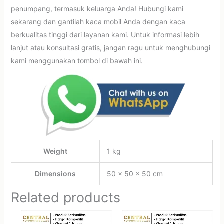
penumpang, termasuk keluarga Anda! Hubungi kami
sekarang dan gantilah kaca mobil Anda dengan kaca
berkualitas tinggi dari layanan kami. Untuk informasi lebih
lanjut atau konsultasi gratis, jangan ragu untuk menghubungi
kami menggunakan tombol di bawah ini.
Weight
1 kg
Dimensions
50 × 50 × 50 cm
Related products