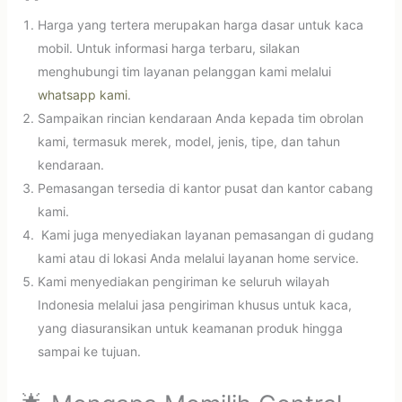
Harga yang tertera merupakan harga dasar untuk kaca
mobil. Untuk informasi harga terbaru, silakan
menghubungi tim layanan pelanggan kami melalui
whatsapp kami
.
Sampaikan rincian kendaraan Anda kepada tim obrolan
kami, termasuk merek, model, jenis, tipe, dan tahun
kendaraan.
Pemasangan tersedia di kantor pusat dan kantor cabang
kami.
Kami juga menyediakan layanan pemasangan di gudang
kami atau di lokasi Anda melalui layanan home service.
Kami menyediakan pengiriman ke seluruh wilayah
Indonesia melalui jasa pengiriman khusus untuk kaca,
yang diasuransikan untuk keamanan produk hingga
sampai ke tujuan.