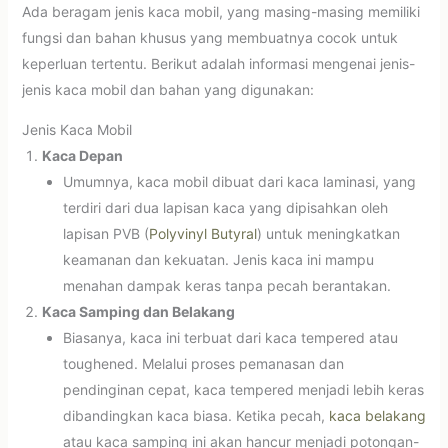
Ada beragam jenis kaca mobil, yang masing-masing memiliki
fungsi dan bahan khusus yang membuatnya cocok untuk
keperluan tertentu. Berikut adalah informasi mengenai jenis-
jenis kaca mobil dan bahan yang digunakan:
Jenis Kaca Mobil
Kaca Depan
Umumnya, kaca mobil dibuat dari kaca laminasi, yang
terdiri dari dua lapisan kaca yang dipisahkan oleh
lapisan PVB (
Polyvinyl Butyral
) untuk meningkatkan
keamanan dan kekuatan. Jenis kaca ini mampu
menahan dampak keras tanpa pecah berantakan.
Kaca Samping dan Belakang
Biasanya, kaca ini terbuat dari kaca tempered atau
toughened. Melalui proses pemanasan dan
pendinginan cepat, kaca tempered menjadi lebih keras
dibandingkan kaca biasa. Ketika pecah,
kaca belakang
atau kaca samping ini akan hancur menjadi potongan-