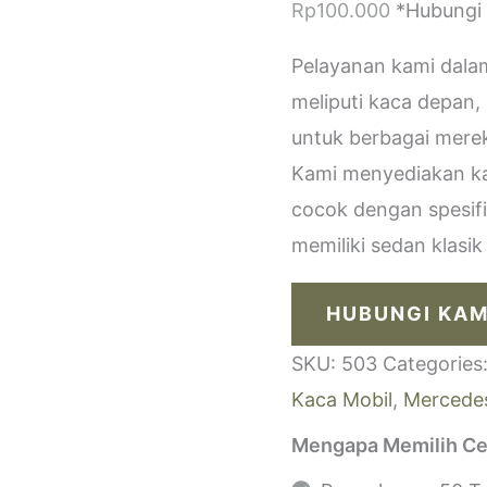
Rp
100.000
*Hubungi
Pelayanan kami dala
meliputi kaca depan,
untuk berbagai merek
Kami menyediakan kac
cocok dengan spesif
memiliki sedan klasi
HUBUNGI KAM
SKU:
503
Categories
Kaca Mobil
,
Mercede
Mengapa Memilih Ce