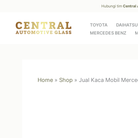
Skip
Hubungi tim
Central
to
content
TOYOTA
DAIHATSU
MERCEDES BENZ
M
Home
»
Shop
»
Jual Kaca Mobil Merc