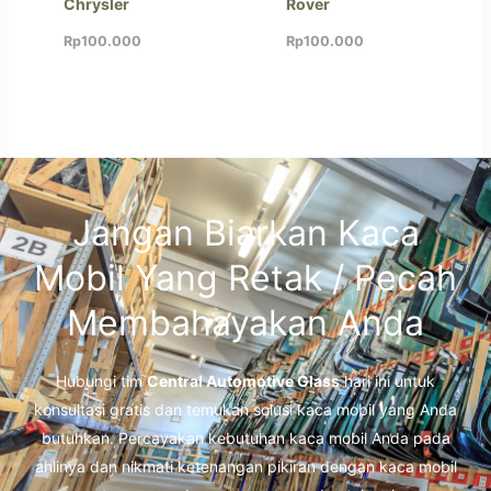
Chrysler
Rover
Rp
100.000
Rp
100.000
Jangan Biarkan Kaca
Mobil Yang Retak / Pecah
Membahayakan Anda
Hubungi tim
Central Automotive Glass
hari ini untuk
konsultasi gratis dan temukan solusi kaca mobil yang Anda
butuhkan. Percayakan kebutuhan kaca mobil Anda pada
ahlinya dan nikmati ketenangan pikiran dengan kaca mobil