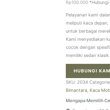
Rp
100.000
*Hubungi
Pelayanan kami dala
meliputi kaca depan,
untuk berbagai merek
Kami menyediakan kac
cocok dengan spesif
memiliki sedan klasi
HUBUNGI KAM
SKU:
2034
Categorie
Bimantara
,
Kaca Mob
Mengapa Memilih Ce