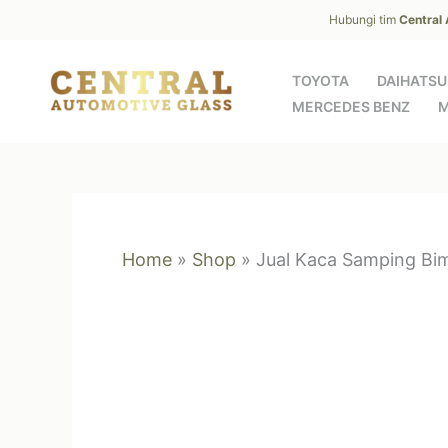
Skip
Hubungi tim
Central
to
content
TOYOTA
DAIHATSU
MERCEDES BENZ
M
Home
»
Shop
»
Jual Kaca Samping Bi