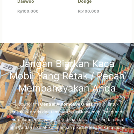
Daewoo
Dodge
Rp
100.000
Rp
100.000
Jangan Biarkan Kaca
Mobil Yang Retak / Pecah
Membahayakan Anda
Hubungi tim
Central Automotive Glass
hari ini untuk
konsultasi gratis dan temukan solusi kaca mobil yang Anda
butuhkan. Percayakan kebutuhan kaca mobil Anda pada
ahlinya dan nikmati ketenangan pikiran dengan kaca mobil