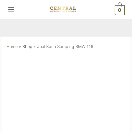
Skip
0
to
content
Home
»
Shop
»
Jual Kaca Samping BMW 116i