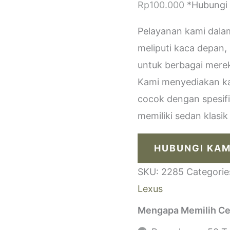
Rp
100.000
*Hubungi
Pelayanan kami dala
meliputi kaca depan,
untuk berbagai merek
Kami menyediakan kac
cocok dengan spesif
memiliki sedan klasi
HUBUNGI KAM
SKU:
2285
Categorie
Lexus
Mengapa Memilih Ce