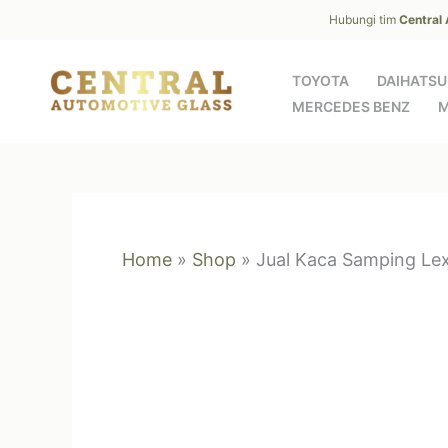
Skip
Hubungi tim
Central
to
content
TOYOTA
DAIHATSU
MERCEDES BENZ
M
Home
»
Shop
»
Jual Kaca Samping Le