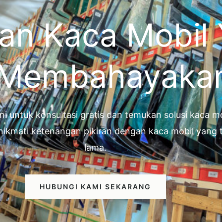
an Kaca Mobil
 Membahayaka
ini untuk konsultasi gratis dan temukan solusi kaca
nikmati ketenangan pikiran dengan kaca mobil yan
lama.
HUBUNGI KAMI SEKARANG