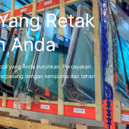
 Yang Retak
n Anda
 mobil yang Anda butuhkan. Percayakan
g terpasang dengan sempurna dan tahan