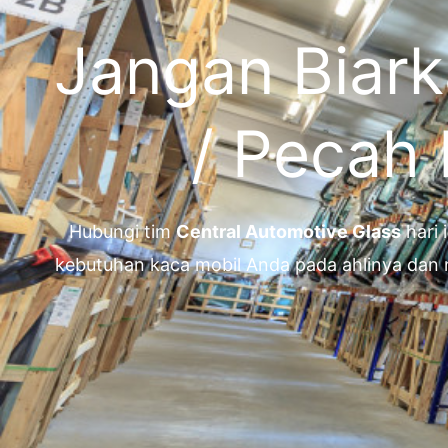
Jangan Biark
/ Pecah
Hubungi tim
Central Automotive Glass
hari 
kebutuhan kaca mobil Anda pada ahlinya dan 