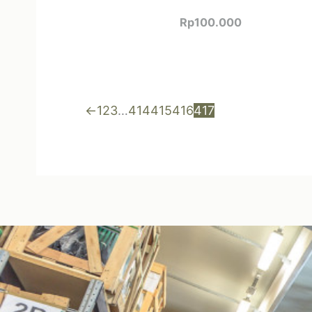
Rp
100.000
←
1
2
3
…
414
415
416
417