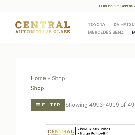
Skip
Hubungi tim
Central
to
content
TOYOTA
DAIHATSU
MERCEDES BENZ
M
Home
»
Shop
Shop
Showing 4993–4999 of 499
FILTER